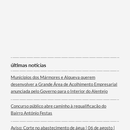
últimas notícias
Termo de Pesquisa
Municípios dos Mármores e Alqueva querem
desenvolver a Grande Área de Acolhimento Empresarial
anunciada pelo Governo para o Interior do Alentejo
Categorias gerais
Concurso público abre caminho à requalificação do
Bairro António Festas
Aviso: Corte no abastecimento de água | 06 de agosto |