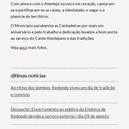
Com alma e com o Alentejo na voz e no coração, cantaram-
se e partilharam-se as raízes, a identidade, o vagar e a
planície do território.
O Município parabeniza as Cantadeiras por mais um
aniversário e pelo trabalho e dedicação levados a bom porto
ao serviço do Cante Alentejano e das tradições.
Veja
aqui
mais fotos.
Termo de Pesquisa
últimas notícias
Ao ritmo dos bombos, Redondo viveu um dia de tradição
e convívio
Despacho: Encerramento ao público da Enoteca de
Categorias gerais
Redondo devido a serviço externo | dia 09 de agosto