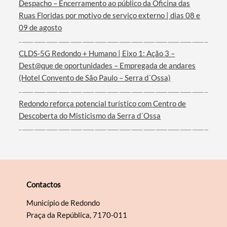
Despacho – Encerramento ao público da Oficina das
Ruas Floridas por motivo de serviço externo | dias 08 e
09 de agosto
Filtros
CLDS-5G Redondo + Humano | Eixo 1: Ação 3 –
Dest@que de oportunidades – Empregada de andares
(Hotel Convento de São Paulo – Serra d´Ossa)
Redondo reforça potencial turístico com Centro de
Descoberta do Misticismo da Serra d´Ossa
Contactos
Município de Redondo
Praça da República, 7170-011