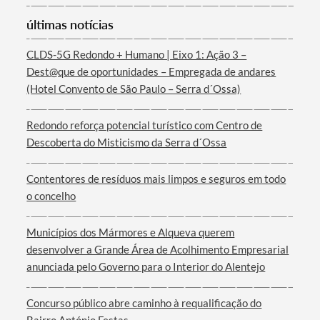
últimas notícias
CLDS-5G Redondo + Humano | Eixo 1: Ação 3 –
Dest@que de oportunidades – Empregada de andares
(Hotel Convento de São Paulo – Serra d´Ossa)
Redondo reforça potencial turístico com Centro de
Descoberta do Misticismo da Serra d´Ossa
Contentores de resíduos mais limpos e seguros em todo
o concelho
Municípios dos Mármores e Alqueva querem
desenvolver a Grande Área de Acolhimento Empresarial
anunciada pelo Governo para o Interior do Alentejo
Concurso público abre caminho à requalificação do
Bairro António Festas