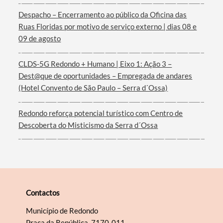
Despacho – Encerramento ao público da Oficina das
Ruas Floridas por motivo de serviço externo | dias 08 e
Filtros
09 de agosto
CLDS-5G Redondo + Humano | Eixo 1: Ação 3 –
Dest@que de oportunidades – Empregada de andares
(Hotel Convento de São Paulo – Serra d´Ossa)
Redondo reforça potencial turístico com Centro de
Descoberta do Misticismo da Serra d´Ossa
Contactos
Município de Redondo
Praça da República, 7170-011