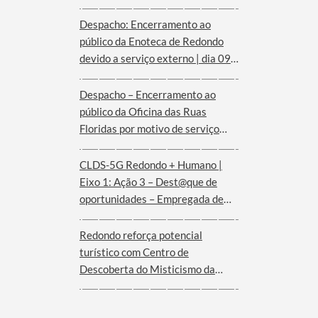
Despacho: Encerramento ao
público da Enoteca de Redondo
devido a serviço externo | dia 09
de agosto
Despacho – Encerramento ao
público da Oficina das Ruas
Floridas por motivo de serviço
externo | dias 08 e 09 de agosto
CLDS-5G Redondo + Humano |
Eixo 1: Ação 3 – Dest@que de
oportunidades – Empregada de
andares (Hotel Convento de São
Paulo – Serra d´Ossa)
Redondo reforça potencial
turístico com Centro de
Descoberta do Misticismo da
Serra d´Ossa