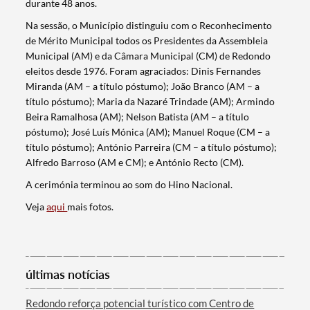
durante 48 anos.
Na sessão, o Município distinguiu com o Reconhecimento
de Mérito Municipal todos os Presidentes da Assembleia
Municipal (AM) e da Câmara Municipal (CM) de Redondo
eleitos desde 1976. Foram agraciados: Dinis Fernandes
Miranda (AM – a título póstumo); João Branco (AM – a
título póstumo); Maria da Nazaré Trindade (AM); Armindo
Beira Ramalhosa (AM); Nelson Batista (AM – a título
póstumo); José Luís Mónica (AM); Manuel Roque (CM – a
título póstumo); António Parreira (CM – a título póstumo);
Alfredo Barroso (AM e CM); e António Recto (CM).
A cerimónia terminou ao som do Hino Nacional.
Veja
aqui
mais fotos.
Termo de Pesquisa
últimas notícias
Categorias gerais
Redondo reforça potencial turístico com Centro de