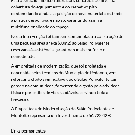
Esta operação implicou alterações concretas ao nível da
cobertura do equipamento e do respetivo piso
contemplando ainda a aquisição de novo material destinado
à prática desportiva, e não só, garantindo assim a
multifuncionalidade do espaço.
Nesta intervenção foi também contemplada a construção de
uma pequena área anexa (60m2) ao Salão Polivalente
reservada à assistência garantindo mais conforto e
comodidade.
A empreitada de modernização, que foi projetada e
concebida pelos técnicos do Município de Redondo, vem
reforçar o efeito significativo que o Salão Polivalente tem
gerado na comunidade, fomentando o gosto pela atividade
física e por estilos de vida saudáveis, servindo toda a
freguesia.
A Empreitada de Modernização do Salão Polivalente de
Montoito representa um investimento de 66.722,42 €
Termo de Pesquisa
Links permanentes