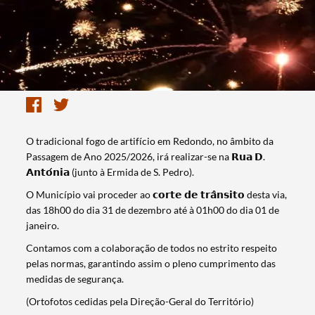
O tradicional fogo de artifício em Redondo, no âmbito da
Passagem de Ano 2025/2026, irá realizar-se na 𝗥𝘂𝗮 𝗗.
𝗔𝗻𝘁𝗼́𝗻𝗶𝗮 (junto à Ermida de S. Pedro).
O Município vai proceder ao 𝗰𝗼𝗿𝘁𝗲 𝗱𝗲 𝘁𝗿𝗮̂𝗻𝘀𝗶𝘁𝗼 desta via,
das 18h00 do dia 31 de dezembro até à 01h00 do dia 01 de
janeiro.
Contamos com a colaboração de todos no estrito respeito
pelas normas, garantindo assim o pleno cumprimento das
medidas de segurança.
(Ortofotos cedidas pela Direção-Geral do Território)