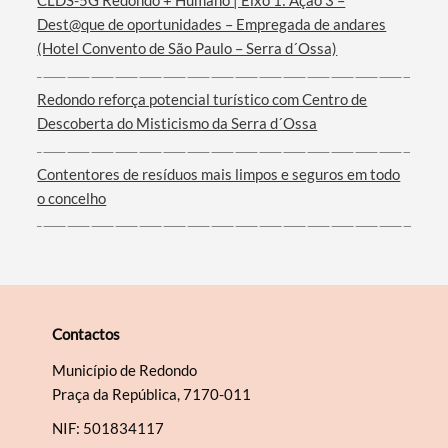
CLDS-5G Redondo + Humano | Eixo 1: Ação 3 –
Dest@que de oportunidades – Empregada de andares
(Hotel Convento de São Paulo – Serra d´Ossa)
Redondo reforça potencial turístico com Centro de
Descoberta do Misticismo da Serra d´Ossa
Contentores de resíduos mais limpos e seguros em todo
o concelho
Contactos
Município de Redondo
Praça da República, 7170-011
NIF: 501834117