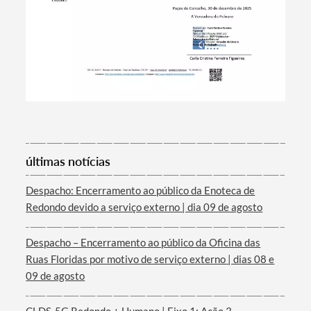
Termo de Pesquisa
Categorias gerais
últimas notícias
Filtros
Despacho: Encerramento ao público da Enoteca de
Redondo devido a serviço externo | dia 09 de agosto
Despacho – Encerramento ao público da Oficina das
Ruas Floridas por motivo de serviço externo | dias 08 e
09 de agosto