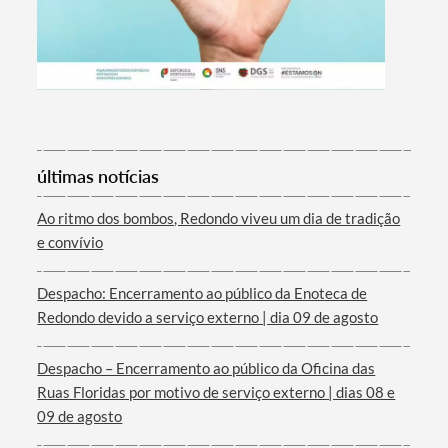
últimas notícias
Termo de Pesquisa
Ao ritmo dos bombos, Redondo viveu um dia de tradição
e convívio
Despacho: Encerramento ao público da Enoteca de
Redondo devido a serviço externo | dia 09 de agosto
Categorias gerais
Despacho – Encerramento ao público da Oficina das
Ruas Floridas por motivo de serviço externo | dias 08 e
09 de agosto