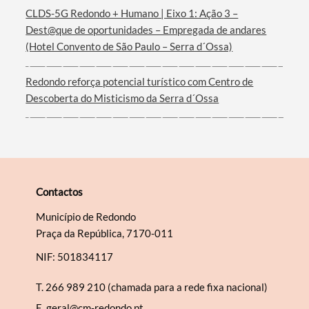
Filtros
CLDS-5G Redondo + Humano | Eixo 1: Ação 3 –
Dest@que de oportunidades – Empregada de andares
(Hotel Convento de São Paulo – Serra d´Ossa)
Redondo reforça potencial turístico com Centro de
Descoberta do Misticismo da Serra d´Ossa
Contactos
Município de Redondo
Praça da República, 7170-011
NIF: 501834117
T.
266 989 210 (chamada para a rede fixa nacional)
E.
geral@cm-redondo.pt