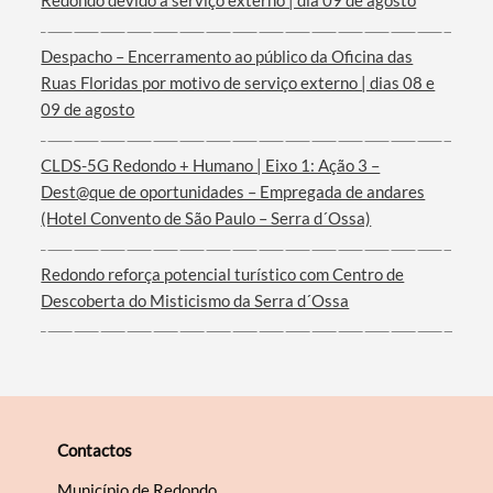
Redondo devido a serviço externo | dia 09 de agosto
Despacho – Encerramento ao público da Oficina das
Ruas Floridas por motivo de serviço externo | dias 08 e
Filtros
09 de agosto
CLDS-5G Redondo + Humano | Eixo 1: Ação 3 –
Dest@que de oportunidades – Empregada de andares
(Hotel Convento de São Paulo – Serra d´Ossa)
Redondo reforça potencial turístico com Centro de
Descoberta do Misticismo da Serra d´Ossa
Contactos
Município de Redondo