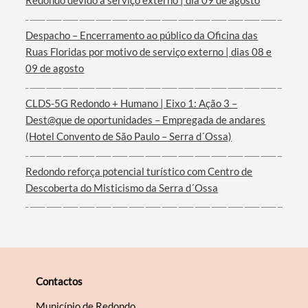
Redondo devido a serviço externo | dia 09 de agosto
Despacho – Encerramento ao público da Oficina das
Ruas Floridas por motivo de serviço externo | dias 08 e
Filtros
09 de agosto
CLDS-5G Redondo + Humano | Eixo 1: Ação 3 –
Dest@que de oportunidades – Empregada de andares
(Hotel Convento de São Paulo – Serra d´Ossa)
Redondo reforça potencial turístico com Centro de
Descoberta do Misticismo da Serra d´Ossa
Contactos
Município de Redondo