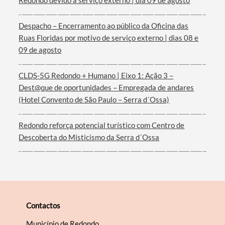
Redondo devido a serviço externo | dia 09 de agosto
Despacho – Encerramento ao público da Oficina das
Ruas Floridas por motivo de serviço externo | dias 08 e
Filtros
09 de agosto
CLDS-5G Redondo + Humano | Eixo 1: Ação 3 –
Dest@que de oportunidades – Empregada de andares
(Hotel Convento de São Paulo – Serra d´Ossa)
Redondo reforça potencial turístico com Centro de
Descoberta do Misticismo da Serra d´Ossa
Contactos
Município de Redondo