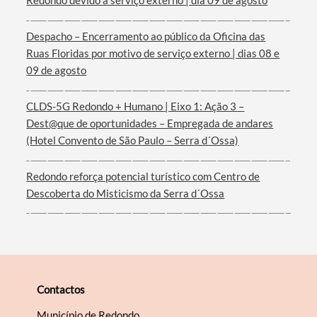
Redondo devido a serviço externo | dia 09 de agosto
Despacho – Encerramento ao público da Oficina das
Ruas Floridas por motivo de serviço externo | dias 08 e
Filtros
09 de agosto
CLDS-5G Redondo + Humano | Eixo 1: Ação 3 –
Dest@que de oportunidades – Empregada de andares
(Hotel Convento de São Paulo – Serra d´Ossa)
Redondo reforça potencial turístico com Centro de
Descoberta do Misticismo da Serra d´Ossa
Contactos
Município de Redondo