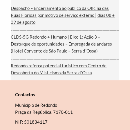
Despacho – Encerramento ao público da Oficina das
Filtros
Ruas Floridas por motivo de serviço externo | dias 08 e
09 de agosto
CLDS-5G Redondo + Humano | Eixo 1: Ação 3 –
Dest@que de oportunidades – Empregada de andares
(Hotel Convento de São Paulo – Serra d´Ossa)
Redondo reforça potencial turístico com Centro de
Descoberta do Misticismo da Serra d´Ossa
Contactos
Município de Redondo
Praça da República, 7170-011
NIF: 501834117