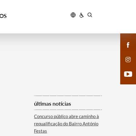
ÇOS
últimas notícias
Concurso público abre caminho à
requalificação do Bairro António
Festas