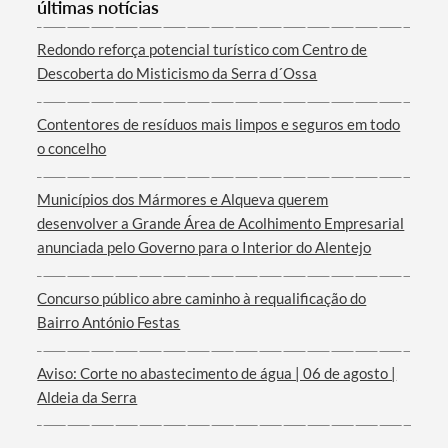
últimas notícias
Categorias gerais
Redondo reforça potencial turístico com Centro de
Descoberta do Misticismo da Serra d´Ossa
Contentores de resíduos mais limpos e seguros em todo
Filtros
o concelho
Municípios dos Mármores e Alqueva querem
desenvolver a Grande Área de Acolhimento Empresarial
anunciada pelo Governo para o Interior do Alentejo
Concurso público abre caminho à requalificação do
Bairro António Festas
Aviso: Corte no abastecimento de água | 06 de agosto |
Aldeia da Serra