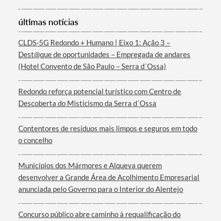
últimas notícias
CLDS-5G Redondo + Humano | Eixo 1: Ação 3 –
Dest@que de oportunidades – Empregada de andares
(Hotel Convento de São Paulo – Serra d´Ossa)
Termo de Pesquisa
Redondo reforça potencial turístico com Centro de
Descoberta do Misticismo da Serra d´Ossa
Contentores de resíduos mais limpos e seguros em todo
Categorias gerais
o concelho
Municípios dos Mármores e Alqueva querem
desenvolver a Grande Área de Acolhimento Empresarial
anunciada pelo Governo para o Interior do Alentejo
Filtros
Concurso público abre caminho à requalificação do