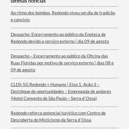
últimas notícias
Ao ritmo dos bombos, Redondo viveu um dia de tradição
e convívio
Despacho: Encerramento ao público da Enoteca de
Termo de Pesquisa
Redondo devido a serviço externo | dia 09 de agosto
Despacho – Encerramento ao público da Oficina das
Ruas Floridas por motivo de serviço externo | dias 08 e
09 de agosto
Categorias gerais
CLDS-5G Redondo + Humano | Eixo 1: Ação 3 –
Dest@que de oportunidades – Empregada de andares
(Hotel Convento de São Paulo – Serra d´Ossa)
Filtros
Redondo reforça potencial turístico com Centro de
Descoberta do Misticismo da Serra d´Ossa