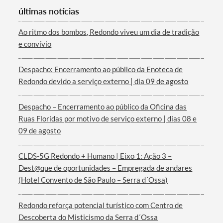
últimas notícias
Ao ritmo dos bombos, Redondo viveu um dia de tradição
e convívio
Termo de Pesquisa
Despacho: Encerramento ao público da Enoteca de
Redondo devido a serviço externo | dia 09 de agosto
Despacho – Encerramento ao público da Oficina das
Ruas Floridas por motivo de serviço externo | dias 08 e
Categorias gerais
09 de agosto
CLDS-5G Redondo + Humano | Eixo 1: Ação 3 –
Dest@que de oportunidades – Empregada de andares
(Hotel Convento de São Paulo – Serra d´Ossa)
Filtros
Redondo reforça potencial turístico com Centro de
Descoberta do Misticismo da Serra d´Ossa