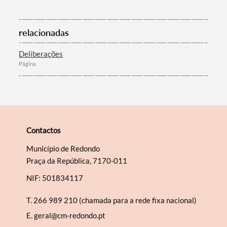
relacionadas
Categorias gerais
Deliberações
Página
Filtros
Contactos
Município de Redondo
Praça da República, 7170-011
NIF: 501834117
T.
266 989 210 (chamada para a rede fixa nacional)
E.
geral@cm-redondo.pt