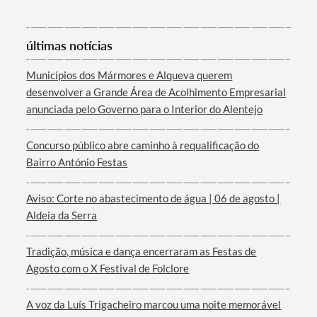
últimas notícias
Municípios dos Mármores e Alqueva querem
desenvolver a Grande Área de Acolhimento Empresarial
Termo de Pesquisa
anunciada pelo Governo para o Interior do Alentejo
Concurso público abre caminho à requalificação do
Bairro António Festas
Categorias gerais
Aviso: Corte no abastecimento de água | 06 de agosto |
Aldeia da Serra
Tradição, música e dança encerraram as Festas de
Agosto com o X Festival de Folclore
Filtros
A voz da Luís Trigacheiro marcou uma noite memorável