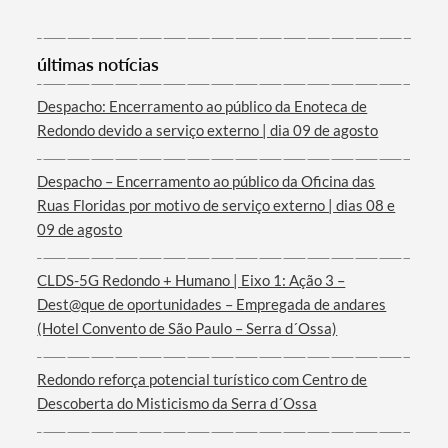
últimas notícias
Despacho: Encerramento ao público da Enoteca de
Redondo devido a serviço externo | dia 09 de agosto
Termo de Pesquisa
Despacho – Encerramento ao público da Oficina das
Ruas Floridas por motivo de serviço externo | dias 08 e
09 de agosto
CLDS-5G Redondo + Humano | Eixo 1: Ação 3 –
Categorias gerais
Dest@que de oportunidades – Empregada de andares
(Hotel Convento de São Paulo – Serra d´Ossa)
Redondo reforça potencial turístico com Centro de
Descoberta do Misticismo da Serra d´Ossa
Filtros