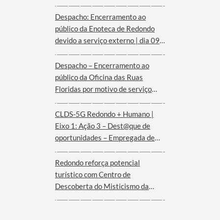
Despacho: Encerramento ao
público da Enoteca de Redondo
devido a serviço externo | dia 09
de agosto
Despacho – Encerramento ao
público da Oficina das Ruas
Floridas por motivo de serviço
externo | dias 08 e 09 de agosto
CLDS-5G Redondo + Humano |
Eixo 1: Ação 3 – Dest@que de
oportunidades – Empregada de
andares (Hotel Convento de São
Paulo – Serra d´Ossa)
Redondo reforça potencial
turístico com Centro de
Descoberta do Misticismo da
Serra d´Ossa