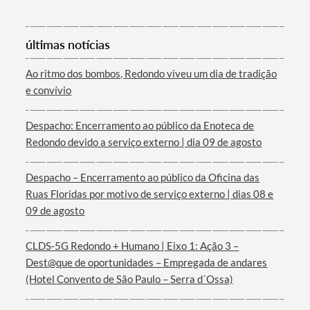
últimas notícias
Ao ritmo dos bombos, Redondo viveu um dia de tradição
e convívio
Termo de Pesquisa
Despacho: Encerramento ao público da Enoteca de
Redondo devido a serviço externo | dia 09 de agosto
Despacho – Encerramento ao público da Oficina das
Ruas Floridas por motivo de serviço externo | dias 08 e
Categorias gerais
09 de agosto
CLDS-5G Redondo + Humano | Eixo 1: Ação 3 –
Dest@que de oportunidades – Empregada de andares
(Hotel Convento de São Paulo – Serra d´Ossa)
Filtros