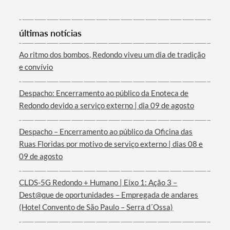
últimas notícias
Ao ritmo dos bombos, Redondo viveu um dia de tradição
e convívio
Termo de Pesquisa
Despacho: Encerramento ao público da Enoteca de
Redondo devido a serviço externo | dia 09 de agosto
Despacho – Encerramento ao público da Oficina das
Ruas Floridas por motivo de serviço externo | dias 08 e
Categorias gerais
09 de agosto
CLDS-5G Redondo + Humano | Eixo 1: Ação 3 –
Dest@que de oportunidades – Empregada de andares
(Hotel Convento de São Paulo – Serra d´Ossa)
Filtros