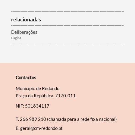
relacionadas
Categorias gerais
Deliberações
Página
Filtros
Contactos
Município de Redondo
Praça da República, 7170-011
NIF: 501834117
T.
266 989 210 (chamada para a rede fixa nacional)
E.
geral@cm-redondo.pt