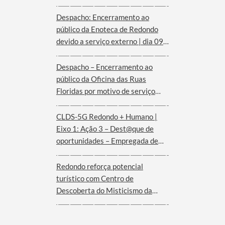
Despacho: Encerramento ao
público da Enoteca de Redondo
devido a serviço externo | dia 09
de agosto
Despacho – Encerramento ao
público da Oficina das Ruas
Floridas por motivo de serviço
externo | dias 08 e 09 de agosto
CLDS-5G Redondo + Humano |
Eixo 1: Ação 3 – Dest@que de
oportunidades – Empregada de
andares (Hotel Convento de São
Paulo – Serra d´Ossa)
Redondo reforça potencial
turístico com Centro de
Descoberta do Misticismo da
Serra d´Ossa