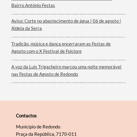
Bairro António Festas
Termo de Pesquisa
Aviso: Corte no abastecimento de água | 06 de agosto |
Aldeia da Serra
Tradição, música e dança encerraram as Festas de
Categorias gerais
Agosto com o X Festival de Folclore
A voz da Luís Trigacheiro marcou uma noite memorável
nas Festas de Agosto de Redondo
Filtros
Contactos
Município de Redondo
Praça da República, 7170-011