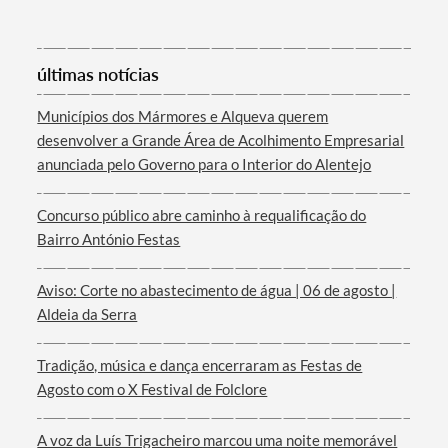
últimas notícias
Municípios dos Mármores e Alqueva querem
desenvolver a Grande Área de Acolhimento Empresarial
Termo de Pesquisa
anunciada pelo Governo para o Interior do Alentejo
Concurso público abre caminho à requalificação do
Bairro António Festas
Categorias gerais
Aviso: Corte no abastecimento de água | 06 de agosto |
Aldeia da Serra
Tradição, música e dança encerraram as Festas de
Agosto com o X Festival de Folclore
Filtros
A voz da Luís Trigacheiro marcou uma noite memorável