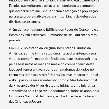
Redondo, do Posto Territorial da GNR e do Agrupamento de
Escolas que voltaram a abraçar, em conjunto, a campanha
que decorreu em abril e que chama a atenção da população
para esta problemática e para a importância da defesa dos
direitos das crianças.
Além do laço humano, o Edifício dos Paços do Concelho e o
Posto da GNR estiveram iluminados de azul durante o mês
passado.
Em 1989, no estado da Virgínia, nos Estados Unidos da
América, Bonnie Finney atou uma fita azul à antena da sua
viatura, como forma de denúncia dos maus-tratos sofridos
pelos seus netos às mãos da mãe e do companheiro desta. O
laço azul representava a cor dos hematomas deixados no
corpo das crianças. A história trágica teve impacto mundial
e abril passou a ser reconhecido como o Mês Internacional
da Prevenção dos Maus-Tratos na Infância, uma iniciativa
simbolizada pelo Laço Azul e promovida, todos os anos, pela
Comissão Nacional de Promoção dos Direitos e Proteção
das Crianças e Jovens.