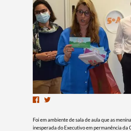
Termo de Pesquisa
Categorias gerais
Foi em ambiente de sala de aula que as menin
inesperada do Executivo em permanência da 
Filtros