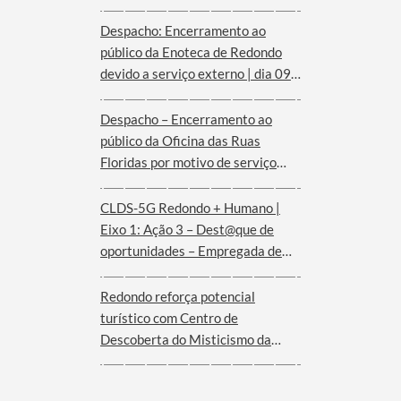
Despacho: Encerramento ao
público da Enoteca de Redondo
devido a serviço externo | dia 09
de agosto
Despacho – Encerramento ao
público da Oficina das Ruas
Floridas por motivo de serviço
externo | dias 08 e 09 de agosto
CLDS-5G Redondo + Humano |
Eixo 1: Ação 3 – Dest@que de
oportunidades – Empregada de
andares (Hotel Convento de São
Paulo – Serra d´Ossa)
Redondo reforça potencial
turístico com Centro de
Descoberta do Misticismo da
Serra d´Ossa