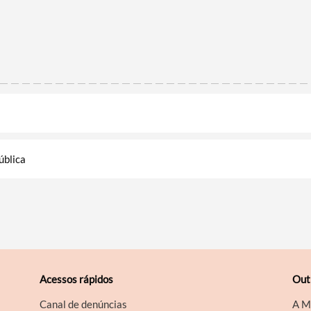
ública
Acessos rápidos
Out
Canal de denúncias
A M