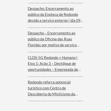
Despacho: Encerramento ao
público da Enoteca de Redondo
devido a serviço externo | dia 09
de agosto
Despacho – Encerramento ao
público da Oficina das Ruas
Floridas por motivo de serviço
externo | dias 08 e 09 de agosto
CLDS-5G Redondo + Humano |
Eixo 1: Ação 3 – Dest@que de
oportunidades – Empregada de
andares (Hotel Convento de São
Paulo – Serra d´Ossa)
Redondo reforça potencial
turístico com Centro de
Descoberta do Misticismo da
Serra d´Ossa