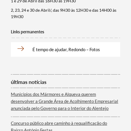
1 e 29 de Abril das 16H30 às 19H30
Termo de Pesquisa
2, 23, 24 e 30 de Abril/, das 9H30 às 12H30 e das 14H00 às
19H30
Links permanentes
Categorias gerais
É tempo de ajudar, Redondo – Fotos
últimas notícias
Filtros
Municípios dos Mármores e Alqueva querem
desenvolver a Grande Área de Acolhimento Empresarial
anunciada pelo Governo para o Interior do Alentejo
Concurso público abre caminho à requalificação do
Bairro António Festas