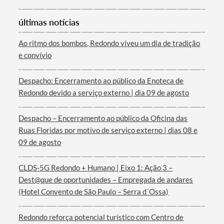
últimas notícias
Ao ritmo dos bombos, Redondo viveu um dia de tradição
e convívio
Termo de Pesquisa
Despacho: Encerramento ao público da Enoteca de
Redondo devido a serviço externo | dia 09 de agosto
Despacho – Encerramento ao público da Oficina das
Ruas Floridas por motivo de serviço externo | dias 08 e
Categorias gerais
09 de agosto
CLDS-5G Redondo + Humano | Eixo 1: Ação 3 –
Dest@que de oportunidades – Empregada de andares
(Hotel Convento de São Paulo – Serra d´Ossa)
Filtros
Redondo reforça potencial turístico com Centro de