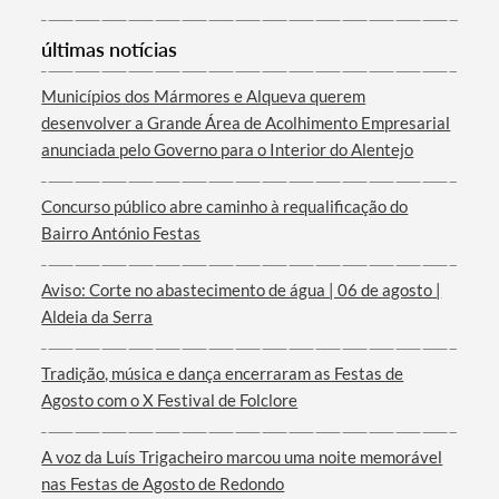
últimas notícias
Municípios dos Mármores e Alqueva querem
desenvolver a Grande Área de Acolhimento Empresarial
anunciada pelo Governo para o Interior do Alentejo
Termo de Pesquisa
Concurso público abre caminho à requalificação do
Bairro António Festas
Aviso: Corte no abastecimento de água | 06 de agosto |
Categorias gerais
Aldeia da Serra
Tradição, música e dança encerraram as Festas de
Agosto com o X Festival de Folclore
Filtros
A voz da Luís Trigacheiro marcou uma noite memorável
nas Festas de Agosto de Redondo