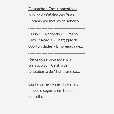
de agosto
Despacho – Encerramento ao
público da Oficina das Ruas
Floridas por motivo de serviço
externo | dias 08 e 09 de agosto
CLDS-5G Redondo + Humano |
Eixo 1: Ação 3 – Dest@que de
oportunidades – Empregada de
andares (Hotel Convento de São
Paulo – Serra d´Ossa)
Redondo reforça potencial
turístico com Centro de
Descoberta do Misticismo da
Serra d´Ossa
Contentores de resíduos mais
limpos e seguros em todo o
concelho