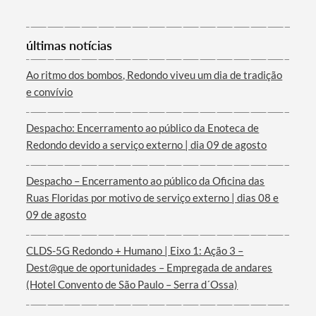
últimas notícias
Ao ritmo dos bombos, Redondo viveu um dia de tradição
e convívio
Termo de Pesquisa
Despacho: Encerramento ao público da Enoteca de
Redondo devido a serviço externo | dia 09 de agosto
Despacho – Encerramento ao público da Oficina das
Ruas Floridas por motivo de serviço externo | dias 08 e
Categorias gerais
09 de agosto
CLDS-5G Redondo + Humano | Eixo 1: Ação 3 –
Dest@que de oportunidades – Empregada de andares
(Hotel Convento de São Paulo – Serra d´Ossa)
Filtros