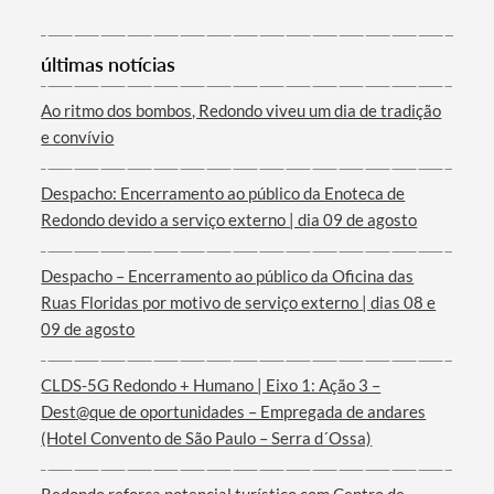
Categorias gerais
últimas notícias
Ao ritmo dos bombos, Redondo viveu um dia de tradição
e convívio
Despacho: Encerramento ao público da Enoteca de
Filtros
Redondo devido a serviço externo | dia 09 de agosto
Despacho – Encerramento ao público da Oficina das
Ruas Floridas por motivo de serviço externo | dias 08 e
09 de agosto
CLDS-5G Redondo + Humano | Eixo 1: Ação 3 –
Dest@que de oportunidades – Empregada de andares
(Hotel Convento de São Paulo – Serra d´Ossa)