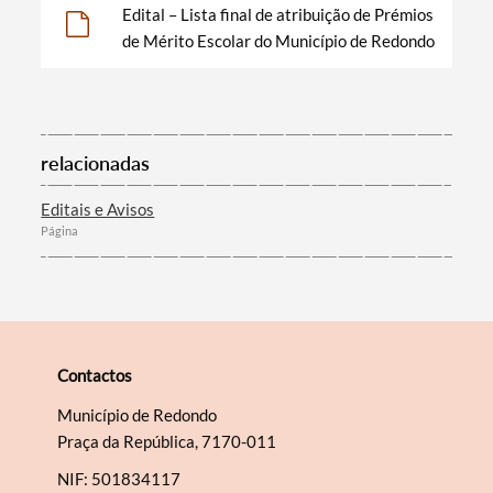
Edital – Lista final de atribuição de Prémios
Termo de Pesquisa
de Mérito Escolar do Município de Redondo
relacionadas
Categorias gerais
Editais e Avisos
Página
Filtros
Contactos
Município de Redondo
Praça da República, 7170-011
NIF: 501834117