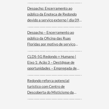
Despacho: Encerramento ao
público da Enoteca de Redondo
devido a serviço externo | dia 09
de agosto
Despacho – Encerramento ao
público da Oficina das Ruas
Floridas por motivo de serviço
externo | dias 08 e 09 de agosto
CLDS-5G Redondo + Humano |
Eixo 1: Ação 3 – Dest@que de
oportunidades – Empregada de
andares (Hotel Convento de São
Paulo – Serra d´Ossa)
Redondo reforça potencial
turístico com Centro de
Descoberta do Misticismo da
Serra d´Ossa