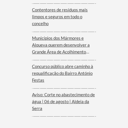
Serra d´Ossa
Contentores de resíduos mais
limpos e seguros em todo o
concelho
Municípios dos Mármores e
Alqueva querem desenvolver a
Grande Área de Acolhimento
Empresarial anunciada pelo
Governo para o Interior do
Concurso público abre caminho à
Alentejo
requalificação do Bairro António
Festas
Aviso: Corte no abastecimento de
água | 06 de agosto | Aldeia da
Serra