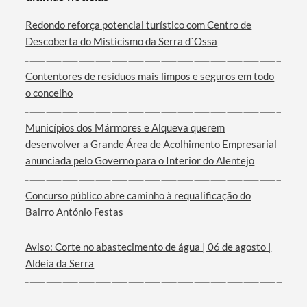
Categorias gerais
Redondo reforça potencial turístico com Centro de
Descoberta do Misticismo da Serra d´Ossa
Contentores de resíduos mais limpos e seguros em todo
o concelho
Filtros
Municípios dos Mármores e Alqueva querem
desenvolver a Grande Área de Acolhimento Empresarial
anunciada pelo Governo para o Interior do Alentejo
Concurso público abre caminho à requalificação do
Bairro António Festas
Aviso: Corte no abastecimento de água | 06 de agosto |
Aldeia da Serra