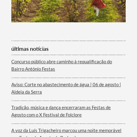
últimas notícias
Termo de Pesquisa
Concurso público abre caminho à requalificação do
Bairro António Festas
Aviso: Corte no abastecimento de água | 06 de agosto |
Aldeia da Serra
Categorias gerais
Tradição, música e dança encerraram as Festas de
Agosto com o X Festival de Folclore
A voz da Luís Trigacheiro marcou uma noite memorável
Filtros