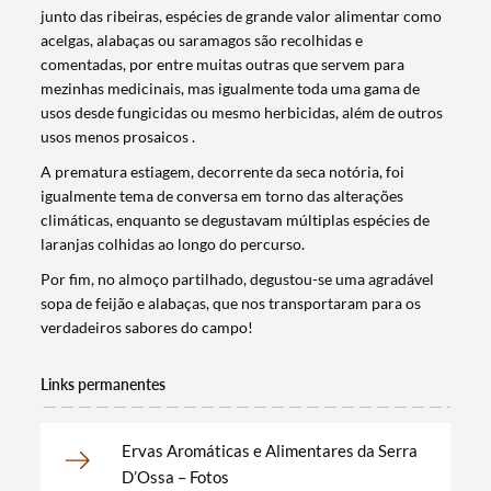
junto das ribeiras, espécies de grande valor alimentar como
acelgas, alabaças ou saramagos são recolhidas e
comentadas, por entre muitas outras que servem para
mezinhas medicinais, mas igualmente toda uma gama de
usos desde fungicidas ou mesmo herbicidas, além de outros
usos menos prosaicos .
A prematura estiagem, decorrente da seca notória, foi
igualmente tema de conversa em torno das alterações
climáticas, enquanto se degustavam múltiplas espécies de
laranjas colhidas ao longo do percurso.
Por fim, no almoço partilhado, degustou-se uma agradável
sopa de feijão e alabaças, que nos transportaram para os
verdadeiros sabores do campo!
Links permanentes
Termo de Pesquisa
Ervas Aromáticas e Alimentares da Serra
D’Ossa – Fotos