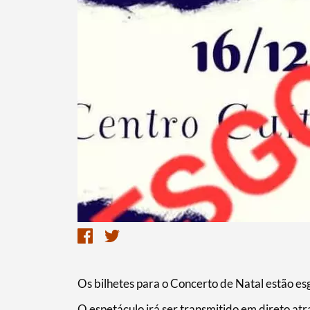
Os bilhetes para o Concerto de Natal estão es
O espetáculo irá ser transmitido em direto at