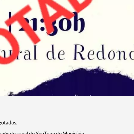
gotados.
ravés do canal do YouTube do Município.