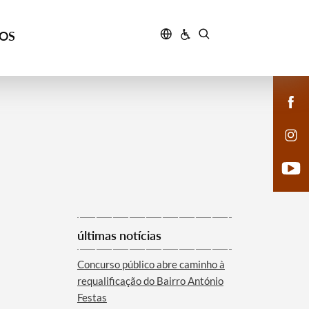
ÇOS
últimas notícias
Concurso público abre caminho à
requalificação do Bairro António
Festas