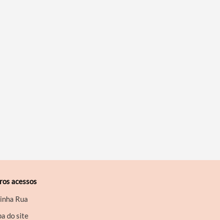
ros acessos
inha Rua
a do site