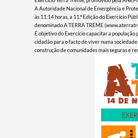
Exercício Terra Treme, promovido pela ANEPC,
A Autoridade Nacional de Emergência e Prot
às 11:14 horas, a 11.ª Edição do Exercício Públ
denominado A TERRA TREME (www.aterratre
Termo de Pesquisa
É objetivo do Exercício capacitar a população 
cidadão para o facto de viver numa sociedade 
construção de comunidades mais seguras e resi
Categorias gerais
Filtros