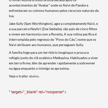
acontecimentos de “Avatar” onde os Na’vi de Pandora
enfrentaram os colonos humanos pelos recursos naturais da
lua.
Jake Sully (Sam Worthington), agora completamente Na’vi, e
a sua parceira Neytiri (Zoe Saldaña), são pais de cinco filhos
e vivem em harmonia com a floresta. A sua rotina pacífica é
interrompida pelo regresso do “Povo do Céu”, nome que os
Na’vi atribuem aos humanos, que perseguem Sully.
A família foge para um território longínquo e procura
refúgio junto do clã oceânico Metkayina. Habituados a viver
em terra firme, têm de aprender rapidamente a sobreviver
na água enquanto o inimigo se aproxima.
Veja o traile
r abaixo.
" target="_blank" rel="noopener">