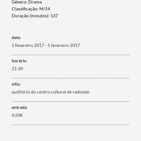
Género: Drama
Classificação: M/14
Duração (minutos): 137
data
5 fevereiro 2017 - 5 fevereiro 2017
horário
21:30
sitio
auditório do centro cultural de redondo
Termo de Pesquisa
entrada
4,50€