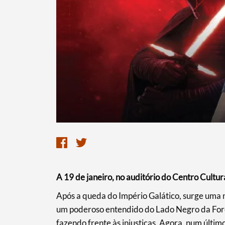
Termo de Pesquisa
Categorias gerais
A 19 de janeiro, no auditório do Centro Cultu
​Após a queda do Império Galático, surge uma 
um poderoso entendido do Lado Negro da Força.
fazendo frente às injustiças. Agora, num últim