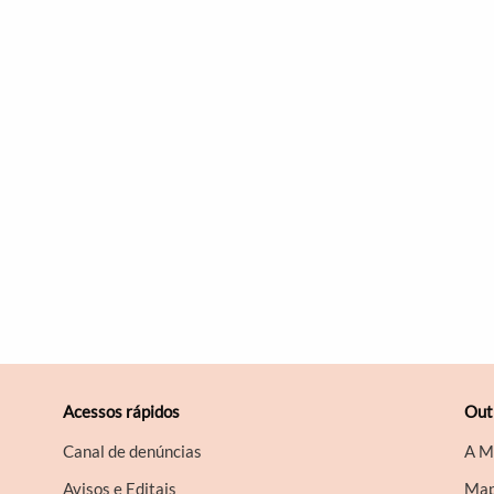
Acessos rápidos
Out
Canal de denúncias
A M
Avisos e Editais
Map