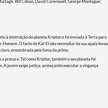
 Murtagh, Wil Coban, David Corenswet, George Montague;
tiu à destruição do planeta Kripton e foi enviada à Terra para
er-Homem. O facto de Kal-El não necessitar da sua ajuda levou
l claro, ensombrada pela fama do primo.
a procura. Tal como Kripton, também o seu planeta foi
s. A jovem exige justiça, ameaçando executar a vingança