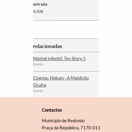
entrada
4,50€
relacionadas
Matiné infantil: Toy Story 5
Evento
Cinema: Hokum - A Maldição
Oculta
Evento
Contactos
Município de Redondo
Praça da República, 7170-011