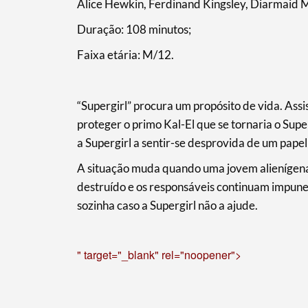
Alice Hewkin, Ferdinand Kingsley, Diarmaid
Duração: 108 minutos;
Faixa etária: M/12.
“Supergirl” procura um propósito de vida. Assis
proteger o primo Kal-El que se tornaria o Sup
a Supergirl a sentir-se desprovida de um pape
A situação muda quando uma jovem alienígena 
destruído e os responsáveis continuam impune
sozinha caso a Supergirl não a ajude.
" target="_blank" rel="noopener">
Termo de Pesquisa