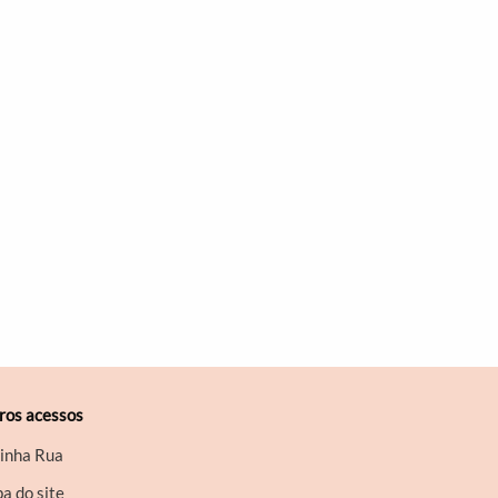
ros acessos
inha Rua
a do site